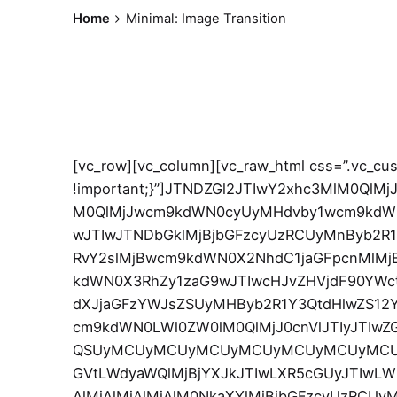
Home
Minimal: Image Transition
[vc_row][vc_column][vc_raw_html css=”.vc_custom_1739285338001{margin-bottom: 0px !important;}”]JTNDZGl2JTIwY2xhc3MlM0QlMjJ3b29jb21tZXJjZSUyMGNvbHVtbnMtMyUyMiUzRSUwQSUyMCUyMCUyMCUyMCUzQ3VsJTIwY2xhc3MlM0QlMjJwcm9kdWN0cyUyMHdvby1wcm9kdWN0cyUyMHdvby1wcm9kdWN0cy1zbGlkZXIlMjAtdW5saXN0JTIyJTNFJTBBJTIwJTIwJTIwJTIwJTIwJTIwJTIwJTIwJTNDbGklMjBjbGFzcyUzRCUyMnByb2R1Y3QlMjB0eXBlLXByb2R1Y3QlMjBwb3N0LTIwNDc2JTIwc3RhdHVzLXB1Ymxpc2glMjBmaXJzdCUyMGluc3RvY2slMjBwcm9kdWN0X2NhdC1jaGFpcnMlMjBwcm9kdWN0X2NhdC1ldmVyeWRheS1lc3NlbnRpYWxzJTIwcHJvZHVjdF90YWctY3JlYXRpdmUlMjBwcm9kdWN0X3RhZy1zaG9wJTIwcHJvZHVjdF90YWctd29yZHByZXNzJTIwaGFzLXBvc3QtdGh1bWJuYWlsJTIwc2FsZSUyMHNoaXBwaW5nLXRheGFibGUlMjBwdXJjaGFzYWJsZSUyMHByb2R1Y3QtdHlwZS12YXJpYWJsZSUyMGhhcy1kZWZhdWx0LWF0dHJpYnV0ZXMlMjBtYXNvbnJ5LWJyaWNrJTIyJTIwZGF0YS1wcm9kdWN0LWl0ZW0lM0QlMjJ0cnVlJTIyJTIwZGF0YS1sYXp5LWl0ZW0lM0QlMjIlMjIlMjBkYXRhLWxhenktc2NvcGUlM0QlMjJwcm9kdWN0cyUyMiUzRSUwQSUyMCUyMCUyMCUyMCUyMCUyMCUyMCUyMCUyMCUyMCUyMCUyMCUzQ2RpdiUyMGNsYXNzJTNEJTIycHJvZHVjdC1pdGVtJTIwcHJvZHVjdC1pdGVtLWdyaWQlMjBjYXJkJTIwLXR5cGUyJTIwLWltZy10cmFuc2l0aW9uJTIwLWxlZnQlMjIlM0UlMEElMjAlMjAlMjAlMjAlMjAlMjAlMjAlMjAlMjAlMjAlMjAlMjAlMjAlMjAlMjAlMjAlM0NkaXYlMjBjbGFzcyUzRCUyMnByb2R1Y3QtaXRlbS10aHVtYm5haWwlMjIlM0UlMEElMjAlMjAlMjAlMjAlMjAlMjAlMjAlMjAlMjAlMjAlMjAlMjAlMjAlMjAlMjAlMjAlMjAlMjAlMjAlMjAlM0NidXR0b24lMjBjbGFzcyUzRCUyMmljb24tYnV0dG9uJTIwYnV0dG9uLXF1aWNrdmlldyUyMC1mYWRlLWRvd24lMjAtdG9wJTIwLWRtLWlnbm9yZSUyMiUyMGRhdGEtcHJvZHVjdC1pZCUzRCUyMjIwNDc2JTIyJTNFJTBBJTIwJTIwJTIwJTIwJTIwJTIwJTIwJTIwJTIwJTIwJTIwJTIwJTIwJTIwJTIwJTIwJTIwJTIwJTIwJTIwJTIwJTIwJTIwJTIwJTNDaSUyMGNsYXNzJTNEJTIyaWNvbiUyMiUzRSUwQSUyMCUyMCUyMCUyMCUyMCUyMCUyMCUyMCUyMCUyMCUyMCUyMCUyMCUyMCUyMCUyMCUyMCUyMCUyMCUyMCUyMCUyMCUyMCUyMCUyMCUyMCUyMCUyMCUzQ3N2ZyUyMGNsYXNzJTNEJTIyZGVmYXVsdCUyMiUyMHdpZHRoJTNEJTIyMTglMjIlMjBoZWlnaHQlM0QlMjIxOCUyMiUyMHZpZXdCb3glM0QlMjIwJTIwMCUyMDE4JTIwMTglMjIlMjBmaWxsJTNEJTIybm9uZSUyMiUyMHhtbG5zJTNEJTIyaHR0cCUzQSUyRiUyRnd3dy53My5vcmclMkYyMDAwJTJGc3ZnJTIyJTNFJTBBJTIwJTIwJTIwJTIwJTIwJTIwJTIwJTIwJTIwJTIwJTIwJTIwJTIwJTIwJTIwJTIwJTIwJTIwJTIwJTIwJTIwJTIwJTIwJTIwJTIwJTIwJTIwJTIwJTIwJTIwJTIwJTIwJTNDcGF0aCUyMGQlM0QlMjJNMCUyMDJWNkgyVjJINlYwSDJDMC45JTIwMCUyMDAlMjAwLjklMjAwJTIwMlpNMiUyMDEySDBWMTZDMCUyMDE3LjElMjAwLjklMjAxOCUyMDIlMjAxOEg2VjE2SDJWMTJaTTE2JTIwMTZIMTJWMThIMTZDMTcuMSUyMDE4JTIwMTglMjAxNy4xJTIwMTglMjAxNlYxMkgxNlYxNlpNMTYlMjAwSDEyVjJIMTZWNkgxOFYyQzE4JTIwMC45JTIwMTcuMSUyMDAlMjAxNiUyMDBaJTIyJTNFJTNDJTJGcGF0aCUzRSUwQSUyMCUyMCUyMCUyMCUyMCUyMCUyMCUyMCUyMCUyMCUyMCUyMCUyMCUyMCUyMCUyMCUyMCUyMCUyMCUyMCUyMCUyMCUyMCUyMCUyMCUyMCUyMCUyMCUzQyUyRnN2ZyUzRSUwQSUyMCUyMCUyMCUyMCUyMCUyMCUyMCUyMCUyMCUyMCUyMCUyMCUyMCUyMCUyMCUyMCUyMCUyMCUyMCUyMCUyMCUyMCUyMCUyMCUzQyUyRmklM0UlMEElMjAlMjAlMjAlMjAlMjAlMjAlMjAlMjAlMjAlMjAlMjAlMjAlMjAlMjAlMjAlMjAlMjAlMjAlMjAlMjAlM0MlMkZidXR0b24lM0UlMEElMjAlMjAlMjAlMjAlMjAlMjAlMjAlMjAlMjAlMjAlMjAlMjAlMjAlMjAlMjAlMjAlMjAlMjAlMjAlMjAlM0NkaXYlMjBjbGFzcyUzRCUyMmJ1dHRvbi1mYXZvcml0ZXMlMjAtZmFkZS1kb3duJTIyJTNFJTBBJTIwJTIwJTIwJTIwJTIwJTIwJTIwJTIwJTIwJTIwJTIwJTIwJTIwJTIwJTIwJTIwJTIwJTIwJTIwJTIwJTIwJTIwJTIwJTIwJTNDZGl2JTIwY2xhc3MlM0QlMjJ5aXRoLXdjd2wtYWRkLXRvLXdpc2hsaXN0JTIwYWRkLXRvLXdpc2hsaXN0LTMyMSUyMHdpc2hsaXN0LWZyYWdtZW50JTIwb24tZmlyc3QtbG9hZCUyMiUyMGRhdGEtZnJhZ21lbnQtcmVmJTNEJTIyMzIxJTIyJTIwZGF0YS1mcmFnbWVudC1vcHRpb25zJTNEJTIyJTIyJTNFJTNDJTJGZGl2JTNFJTBBJTIwJTIwJTIwJTIwJTIwJTIwJTIwJTIwJTIwJTIwJTIwJTIwJTIwJTIwJTIwJTIwJTIwJTIwJTIwJTIwJTIwJTIwJTIwJTIwJTNDYSUyMGhyZWYlM0QlMjIlMkYlM0ZhZGRfdG9fd2lzaGxpc3QlM0QzMjElMjIlMjBkYXRhLXByb2R1Y3QtaWQlM0QlMjIzMjElMjIlMjBhcmlhLWxhYmVsJTNEJTIyZmF2b3JpdGVzJTIyJTIwY2xhc3MlM0QlMjJpY29uLWJ1dHRvbiUyMGFkZF90b193aXNobGlzdCUyMHNpbmdsZV9hZGRfdG9fd2lzaGxpc3QlMjBidG4td2lzaGxpc3QlMjAtdW5saW5rJTIwLWRtLWlnbm9yZSUyMiUzRSUwQSUyMCUyMCUyMCUyMCUyMCUyMCUyMCUyMCUyMCUyMCUyMCUyMCUyMCUyMCUyMCUyMCUyMCUyMCUyMCUyMCUyMCUyMCUyMCUyMCUyMCUyMCUyMCUyMCUzQ2klMjBjbGFzcyUzRCUyMmljb24lMjIlM0UlMEElMjAlMjAlMjAlMjAlMjAlMjAlMjAlMjAlMjAlMjAlMjAlMjAlMjAlMjAlMjAlMjAlMjAlMjAlMjAlMjAlMjAlMjAlMjAlMjAlMjAlMjAlMjAlMjAlMjAlMjAlMjAlMjAlM0NzdmclMjBjbGFzcyUzRCUyMmRlZmF1bHQlMjIlMjB3aWR0aCUzRCUyMjIwJTIyJTIwaGVpZ2h0JTNEJTIyMTglMjIlMjB2aWV3Qm94JTNEJTIyMCUyMDAlMjAyMCUyMDE4JTIyJTIwZmlsbCUzRCUyMm5vbmUlMjIlMjB4bWxucyUzRCUyMmh0dHAlM0ElMkYlMkZ3d3cudzMub3JnJTJGMjAwMCUyRnN2ZyUyMiUzRSUwQSUyMCUyMCUyMCUyMCUyMCUyMCUyMCUyMCUyMCUyMCUyMCUyMCUyMCUyMCUyMCUyMCUyMCUyMCUyMCUyMCUyMCUyMCUyMCUyMCUyMCUyMCUyMCUyMCUyMCUyMCUyMCUyMCUyMCUyMCUyMCUyMCUzQ3BhdGglMjBkJTNEJTIyTTE0LjUlMjAwQzEyLjc2JTIwMCUyMDExLjA5JTIwMC43OTQ1NTElMjAxMCUyMDIuMDUwMTRDOC45MSUyMDAuNzk0NTUxJTIwNy4yNCUyMDAlMjA1LjUlMjAwQzIuNDIlMjAwJTIwMCUyMDIuMzczODQlMjAwJTIwNS4zOTUxQzAlMjA5LjEwMyUyMDMuNCUyMDEyLjEyNDMlMjA4LjU1JTIwMTYuNzE1TDEwJTIwMThMMTEuNDUlMjAxNi43MDUyQzE2LjYlMjAxMi4xMjQzJTIwMjAlMjA5LjEwMyUyMDIwJTIwNS4zOTUxQzIwJTIwMi4zNzM4NCUyMDE3LjU4JTIwMCUyMDE0LjUlMjAwWk0xMC4xJTIwMTUuMjUzNEwxMCUyMDE1LjM1MTVMOS45JTIwMTUuMjUzNEM1LjE0JTIwMTEuMDI1NiUyMDIlMjA4LjIyOTk3JTIwMiUyMDUuMzk1MUMyJTIwMy40MzMyNCUyMDMuNSUyMDEuOTYxODUlMjA1LjUlMjAxLjk2MTg1QzcuMDQlMjAxLjk2MTg1JTIwOC41NCUyMDIuOTMyOTclMjA5LjA3JTIwNC4yNzY4NEgxMC45NEMxMS40NiUyMDIuOTMyOTclMjAxMi45NiUyMDEuOTYxODUlMjAxNC41JTIwMS45NjE4NUMxNi41JTIwMS45NjE4NSUyMDE4JTIwMy40MzMyNCUyMDE4JTIwNS4zOTUxQzE4JTIwOC4yMjk5NyUyMDE0Ljg2JTIwMTEuMDI1NiUyMDEwLjElMjAxNS4yNTM0WiUyMiUzRSUzQyUyRnBhdGglM0UlMEElMjAlMjAlMjAlMjAlMjAlMjAlMjAlMjAlMjAlMjAlMjAlMjAlMjAlMjAlMjAlMjAlMjAlMjAlMjAlMjAlMjAlMjAlMjAlMjAlMjAlMjAlMjAlMjAlMjAlMjA