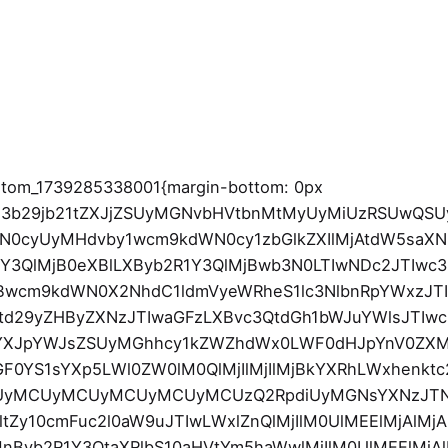
lMjAlMjAlM0MlMkZzdmclM0UlMEElMjAlMjAlMjAlMjAlMjAlMjAlMjAlMjAlMjAlMjAlMjAlMjAlMjAlMjAlMjAlMjAlMjAlMjAlMjAlMjAlMjAlMjAlMjAlMjAlMjAlMjAlMjAlMjAlMjAlMjAlMjAlMjAlM0NzdmclMjBjbGFzcyUzRCUyMi1oaWRkZW4lMjIlMjB3aWR0aCUzRCUyMjIwJTIyJTIwaGVpZ2h0JTNEJTIyMTglMjIlMjB2aWV3Qm94JTNEJTIyMCUyMDAlMjAyMCUyMDE4JTIyJTIwZmlsbCUzRCUyMm5vbmUlMjIlMjB4bWxucyUzRCUyMmh0dHAlM0ElMkYlMkZ3d3cudzMub3JnJTJGMjAwMCUyRnN2ZyUyMiUzRSUwQSUyMCUyMCUyMCUyMCUyMCUyMCUyMCUyMCUyMCUyMCUyMCUyMCUyMCUyMCUyMCUyMCUyMCUyMCUyMCUyMCUyMCUyMCUyMCUyMCUyMCUyMCUyMCUyMCUyMCUyMCUyMCUyMCUyMCUyMCUyMCUyMCUzQ3BhdGglMjBkJTNEJTIyTTE0LjUlMjAwQzEyLjc2JTIwMCUyMDExLjA5JTIwMC43OTQ1NTElMjAxMCUyMDIuMDUwMTRDOC45MSUyMDAuNzk0NTUxJTIwNy4yNCUyMDAlMjA1LjUlMjAwQzIuNDIlMjAwJTIwMCUyMDIuMzczODQlMjAwJTIwNS4zOTUxQzAlMjA5LjEwMyUyMDMuNCUyMDEyLjEyNDMlMjA4LjU1JTIwMTYuNzE1TDEwJTIwMThMMTEuNDUlMjAxNi43MDUyQzE2LjYlMjAxMi4xMjQzJTIwMjAlMjA5LjEwMyUyMDIwJTIwNS4zOTUxQzIwJTIwMi4zNzM4NCUyMDE3LjU4JTIwMCUyMDE0LjUlMjAwWiUyMiUzRSUzQyUyRnBhdGglM0UlMEElMjAlMjAlMjAlMjAlMjAlMjAlMjAlMjAlMjAlMjAlMjAlMjAlMjAlMjAlMjAlMjAlMjAlMjAlMjAlMjAlMjAlMjAlMjAlMjAlMjAlMjAlMjAlMjAlMjAlMjAlMjAlMjAlM0MlMkZzdmclM0UlMEElMjAlMjAlMjAlMjAlMjAlMjAlMjAlMjAlMjAlMjAlMjAlMjAlMjAlMjAlMjAlMjAlMjAlMjAlMjAlMjAlMjAlMjAlMjAlMjAlMjAlMjAlMjAlMjAlM0MlMkZpJTNFJTBBJTIwJTIwJTIwJTIwJTIwJTIwJTIwJTIwJTIwJTIwJTIwJTIwJTIwJTIwJTIwJTIwJTIwJTIwJTIwJTIwJTIwJTIwJTIwJTIwJTNDJTJGYSUzRSUwQSUyMCUyMCUyMCUyMCUyMCUyMCUyMCUyMCUyMCUyMCUyMCUyMCUyMCUyMCUyMCUyMCUyMCUyMCUyMCUyMCUzQyUyRmRpdiUzRSUwQSUyMCUyMCUyMCUyMCUyMCUyMCUyMCUyMCUyMCUyMCUyMCUyMCUyMCUyMCUyMCUyMCUyMCUyMCUyMCUyMCUzQ3NwYW4lMjBjbGFzcyUzRCUyMnRhZyUyMHRhZy1zYWxlJTIyJTNFU2FsZSUzQyUyRnNwYW4lM0UlMEElMjAlMjAlMjAlMjAlMjAlMjAlMjAlMjAlMjAlMjAlMjAlMjAlMjAlMjAlMjAlMjAlMjAlMjAlMjAlMjAlM0NkaXYlMjBkYXRhLWN1cnNvci1jbGFzcyUzRCUyMmN1cnNvci1saW5rJTIyJTIwZGF0YS10aWx0JTNEJTIydHJ1ZSUyMiUyMGRhdGEtdGlsdC1wZXJzcGVjdGl2ZSUzRCUyMjYwMDAlMjIlM0UlMEElMjAlMjAlMjAlMjAlMjAlMjAlMjAlMjAlMjAlMjAlMjAlMjAlMjAlMjAlMjAlMjAlMjAlMjAlMjAlMjAlMjAlMjAlMjAlMjAlM0NkaXYlMjBjbGFzcyUzRCUyMmltYWdlLWhvbGRlciUyMiUzRSUwQSUyMCUyMCUyMCUyMCUyMCUyMCUyMCUyMCUyMCUyMCUyMCUyMCUyMCUyMCUyMCUyMCUyMCUyMCUyMCUyMCUyMCUyMCUyMCUyMCUyMCUyMCUyMCUyMCUzQ2ltZyUyMGZldGNocHJpb3JpdHklM0QlMjJoaWdoJTIyJTIwZGVjb2RpbmclM0QlMjJhc3luYyUyMiUyMHdpZHRoJTNEJTIyODAwJTIyJTIwaGVpZ2h0JTNEJTIyODAwJTIyJTIwc3JjJTNEJTIyaHR0cHMlM0ElMkYlMkZjb2xhYnJpby5hbXMzLmNkbi5kaWdpdGFsb2NlYW5zcGFjZXMuY29tJTJGb2hpby5jbGJ0aGVtZXMuY29tJTJGb2hfcHJvZHVjdDEuMDEud2VicCUyMiUyMGNsYXNzJTNEJTIyYXR0YWNobWVudC13b29jb21tZXJjZV90aHVtYm5haWwlMjBzaXplLXdvb2NvbW1lcmNlX3RodW1ibmFpbCUyMiUyMGFsdCUzRCUyMiUyMiUzRSUwQSUyMCUyMCUyMCUyMCUyMCUyMCUyMCUyMCUyMCUyMCUyMCUyMCUyMCUyMCUyMCUyMCUyMCUyMCUyMCUyMCUyMCUyMCUyMCUyMCUyMCUyMCUyMCUyMCUzQ2ltZyUyMGRlY29kaW5nJTNEJTIyYXN5bmMlMjIlMjB3aWR0aCUzRCUyMjgwMCUyMiUyMGhlaWdodCUzRCUyMjgwMCUyMiUyMHNyYyUzRCUyMmh0dHBzJTNBJTJGJTJGY29sYWJyaW8uYW1zMy5jZG4uZGlnaXRhbG9jZWFuc3BhY2VzLmNvbSUyRm9oaW8uY2xidGhlbWVzLmNvbSUyRm9oX3Byb2R1Y3QxLjAyLndlYnAlMjIlMjBjbGFzcyUzRCUyMmF0dGFjaG1lbnQtd29vY29tbWVyY2VfdGh1bWJuYWlsJTIwc2l6ZS13b29jb21tZXJjZV90aHVtYm5haWwlMjIlMjBhbHQlM0QlMjIlMjIlM0UlMEElMjAlMjAlMjAlMjAlMjAlMjAlMjAlMjAlMjAlMjAlMjAlMjAlMjAlMjAlMjAlMjAlMjAlMjAlMjAlMjAlMjAlMjAlMjAlMjAlMjAlMjAlMjAlMjAlM0NhJTIwaHJlZiUzRCUyMmh0dHBzJTNBJTJGJTJGb2hpby5jbGJ0aGVtZXMuY29tJTJGcHJvZHVjdCUyRmdvc3RhLWFybWNoYWlyLXdvb2QlMkYlMjIlM0UlM0MlMkZhJTNFJTBBJTIwJTIwJTIwJTIwJTIwJTIwJTIwJTIwJTIwJTIwJTIwJTIwJTIwJTIwJTIwJTIwJTIwJTIwJTIwJTIwJTIwJTIwJTIwJTIwJTNDJTJGZGl2JTNFJTBBJTIwJTIwJTIwJTIwJTIwJTIwJTIwJTIwJTIwJTIwJTIwJTIwJTIwJTIwJTIwJTIwJTIwJTIwJTIwJTIwJTNDJTJGZGl2JTNFJTBBJTIwJTIwJTIwJTIwJTIwJTIwJTIwJTIwJTIwJTIwJTIwJTIwJTIwJTIwJTIwJTIwJTNDJTJGZGl2JTNFJTBBJTIwJTIwJTIwJTIwJTIwJTIwJTIwJTIwJTIwJTIwJTIwJTIwJTIwJTIwJTIwJTIwJTNDZGl2JTIwY2xhc3MlM0QlMjJjYXJkLWRldGFpbHMlMjIlM0UlMEElMjAlMjAlMjAlMjAlMjAlMjAlMjAlMjAlMjAlMjAlMjAlMjAlMjAlMjAlMjAlMjAlMjAlMjAlMjAlMjAlM0NhJTIwaHJlZiUzRCUyMmh0dHBzJTNBJTJGJTJGb2hpby5jbGJ0aGVtZXMuY29tJTJGcHJvZHVjdCUyRmdvc3RhLXNoYXBlLWFybWNoYWlyJTJGJTIyJTIwY2xhc3MlM0QlMjJ3b28tcHJvZHVjdC1uYW1lJTIwdGl0bGUlMjB0aXRsZXMtdHlwbyUyMC11bmRhc2glMjIlM0VHJUMzJUIzc3RhJTIwQXJtY2hhaXIlMjBXb29kJTNDJTJGYSUzRSUwQSUyMCUyMCUyMCUyMCUyMCUyMCUyMCUyMCUyMCUyMCUyMCUyMCUyMCUyMCUyMCUyMCUyMCUyMCUyMCUyMCUzQ2RpdiUyMGNsYXNzJTNEJTIyd29vLWNhdGVnb3J5JTIwY2F0ZWdvcnktaG9sZGVyJTIyJTNFJTBBJTIwJTIwJTIwJTIwJTIwJTIwJTIwJTIwJTIwJTIwJTIwJTIwJTIwJTIwJTIwJTIwJTIwJTIwJTIwJTIwJTIwJTIwJTIwJTIwJTNDYSUyMGNsYXNzJTNEJTIyY2F0ZWdvcnklMjIlMjBocmVmJTNEJTIyaHR0cHMlM0ElMkYlMkZvaGlvLmNsYnRoZW1lcy5jb20lMkZwcm9kdWN0LWNhdGVnb3J5JTJGY2hhaXJzJTJGJTIyJTIwcmVsJTNEJTIydGFnJTIyJTNFQ2hhaXJzJTNDJTJGYSUzRSUwQSUyMCUyMCUyMCUyMCUyMCUyMCUyMCUyMCUyMCUyMCUyMCUyMCUyMCUyMCUyMCUyMCUyMCUyMCUyMCUyMCUyMCUyMCUyMCUyMCUzQ2ElMjBjbGFzcyUzRCUyMmNhdGVnb3J5JTIyJTIwaHJlZiUzRCUyMmh0dHBzJTNBJTJGJTJGb2hpby5jbGJ0aGVtZXMuY29tJTJGcHJvZHVjdC1jYXRlZ2